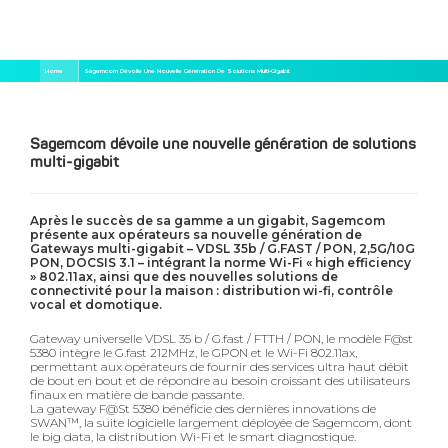
Aller
Fil
Home
Sagemcom Dévoile Une Nouvelle Génération De Solutions Multi-Gigabit
au
d'Ariane
contenu
principal
Sagemcom dévoile une nouvelle génération de solutions
multi-gigabit
Après le succès de sa gamme a un gigabit, Sagemcom
présente aux opérateurs sa nouvelle génération de
Gateways multi-gigabit – VDSL 35b / G.FAST / PON, 2,5G/10G
PON, DOCSIS 3.1 – intégrant la norme Wi-Fi « high efficiency
» 802.11ax, ainsi que des nouvelles solutions de
connectivité pour la maison : distribution wi-fi, contrôle
vocal et domotique.
Gateway universelle VDSL 35 b / G.fast / FTTH / PON, le modèle F@st
5380 intègre le G.fast 212MHz, le GPON et le Wi-Fi 802.11ax,
permettant aux opérateurs de fournir des services ultra haut débit
de bout en bout et de répondre au besoin croissant des utilisateurs
finaux en matière de bande passante.
La gateway F@St 5380 bénéficie des dernières innovations de
SWAN™, la suite logicielle largement déployée de Sagemcom, dont
le big data, la distribution Wi-Fi et le smart diagnostique.