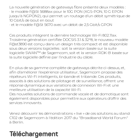
La nouvelle génération de gateways fibre présente deux modèles :
· le modèle F@St 5688ax pour le 10G PON (XGS-PON, 10 G EPON
jusqu'à NGPON2), qui permet un routage d’un débit symétrique de
10 Gbit/s de bout en bout
· et le modèle F@St 5670 avec un débit de 2,5 Gbit/s GPON
Ces produits intègrent la dernière technologie Wi-Fi 802.11ax.
Troisième génération certifiée DOCSIS 3.1 & 32*8, le nouveau modèle
F@st3890 est conçu dans un design très compact et est disponible
sous deux versions logicielles : soit la version basée sur la suite
logicielle SWAN™ de Sagemcom, soit et la version RDK-B basée sur
la suite logicielle définie par l’industrie du câble.
En plus de sa gamme complète de gateways décrite ci-dessus, et,
afin d’améliorer l’expérience utilisateur, Sagemcom propose des
répéteurs Wi-Fi intelligents, bi-bande et tribande. Ces produits,
associés à des solutions de pilotage et de surveillance, offrent une
réponse dynamique aux variations de connexion Wi-Fi et une
meilleure utilisation de la capacité Wi-Fi.
Des nouvelles solutions de commande vocale et de domotique sont
également disponibles pour permettre aux opérateurs d’offrir des
services innovants.
Venez découvrir les démonstrations « live » de ces solutions au stand
C102 de Sagemcom à l'édition 2017 du "Broadband World Forum"
à Berlin.
Téléchargement