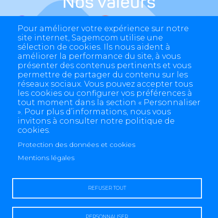
Nos valeurs
Pour améliorer votre expérience sur notre
site internet, Sagemcom utilise une
sélection de cookies. Ils nous aident à
améliorer la performance du site, à vous
présenter des contenus pertinents et vous
permettre de partager du contenu sur les
réseaux sociaux. Vous pouvez accepter tous
les cookies ou configurer vos préférences à
tout moment dans la section « Personnaliser
». Pour plus d’informations, nous vous
invitons à consulter notre politique de
cookies.
Protection des données et cookies
4 allée des Messageries, 92270 Bois-Colombes, France
+(33) 1 57 61 10 00
Mentions légales
REFUSER TOUT
PERSONNALISER