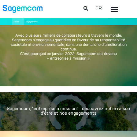
FR
Aller
Fil
Home
Engagements
au
d'Ariane
contenu
principal
Avec plusieurs milliers de collaborateurs à travers le monde,
Sagemcom s’engage au quotidien en faveur de sa responsabilité
sociétale et environnementale, dans une démarche d’amélioration
continue.
C’est pourquoi en janvier 2022, Sagemcom est devenu
« entreprise à mission ».
Sagemcom, "entreprise à mission" : découvrez notre raison
d’être et nos engagements