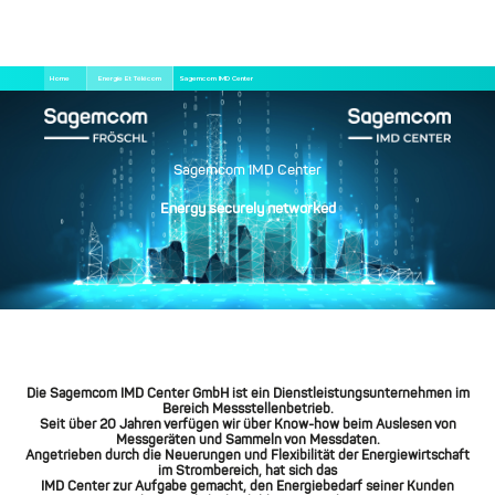
Aller
Fil
Home
Energie Et Télécom
Sagemcom IMD Center
au
d'Ariane
contenu
principal
Sagemcom IMD Center
Energy securely networked
Die Sagemcom IMD Center GmbH ist ein Dienstleistungsunternehmen im
Bereich Messstellenbetrieb.
Seit über 20 Jahren verfügen wir über Know-how beim Auslesen von
Messgeräten und Sammeln von Messdaten.
Angetrieben durch die Neuerungen und Flexibilität der Energiewirtschaft
im Strombereich, hat sich das
IMD Center zur Aufgabe gemacht, den Energiebedarf seiner Kunden