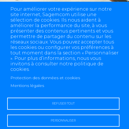
Pour améliorer votre expérience sur notre
site internet, Sagemcom utilise une
sélection de cookies. Ils nous aident à
améliorer la performance du site, à vous
présenter des contenus pertinents et vous
permettre de partager du contenu sur les
réseaux sociaux. Vous pouvez accepter tous
les cookies ou configurer vos préférences à
tout moment dans la section « Personnaliser
». Pour plus d’informations, nous vous
invitons à consulter notre politique de
cookies.
Protection des données et cookies
4 allée des Messageries, 92270 Bois-Colombes, France
Mentions légales
+(33) 1 57 61 10 00
REFUSER TOUT
PERSONNALISER
Mention légale
Protection des données et cookies
Contactez-nous