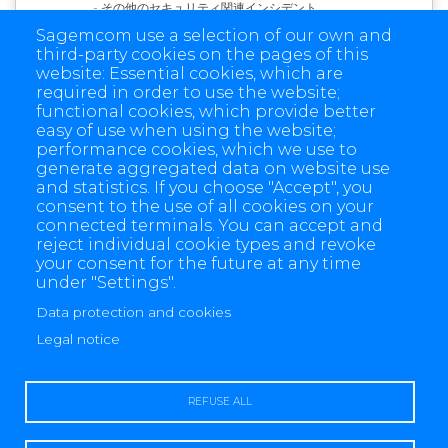
- その他のセキュリティ関連インシデント
Sagemcom use a selection of our own and
third-party cookies on the pages of this
website: Essential cookies, which are
required in order to use the website;
お問い合わせ
functional cookies, which provide better
easy of use when using the website;
performance cookies, which we use to
generate aggregated data on website use
and statistics. If you choose "Accept", you
consent to the use of all cookies on your
connected terminals. You can accept and
reject individual cookie types and revoke
your consent for the future at any time
under "Settings".
Data protection and cookies
4 allée des Messageries, 92270 Bois-Colombes, France
Legal notice
+(33) 1 57 61 10 00
REFUSE ALL