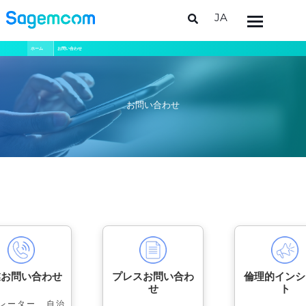
JA
メ
パ
ホーム
お問い合わせ
イ
ン
ン
く
コ
ン
ず
テ
ン
お問い合わせ
ツ
に
移
動
業お問い合わせ
プレスお問い合わ
倫理的インシ
せ
ト
レーター、自治