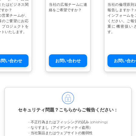
またはビジネス関
当社の広報チームに連
当社の倫理原則
ですか？
絡をご希望ですか？
報告しますか？
の営業チームが、
インフォームを
様のご要望にお応
ください。ご報
、プロジェクトを
重に機密扱い
ートいたします。
す。
お問い合わせ
お問い合わせ
お問い合わ
セキュリティ問題？こちらからご報告ください：
- 不正行為またはフィッシングの試み (phishing)
- なりすまし（アイデンティティ盗用）
- 当社製品またはウェブサイトの脆弱性