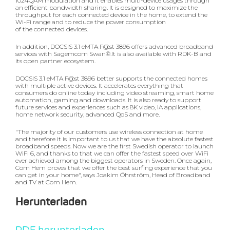
1024QAM modulation and it enables multi-device usages through
an efficient bandwidth sharing. It is designed to maximize the
throughput for each connected device in the home, to extend the
Wi-Fi range and to reduce the power consumption
of the connected devices.
In addition, DOCSIS 3.1 eMTA F@st 3896 offers advanced broadband
services with Sagemcom Swan®.It is also available with RDK-B and
its open partner ecosystem.
DOCSIS 3.1 eMTA F@st 3896 better supports the connected homes
with multiple active devices. It accelerates everything that
consumers do online today including video streaming, smart home
automation, gaming and downloads. It is also ready to support
future services and experiences such as 8K video, IA applications,
home network security, advanced QoS and more.
"The majority of our customers use wireless connection at home
and therefore it is important to us that we have the absolute fastest
broadband speeds. Now we are the first Swedish operator to launch
WiFi 6, and thanks to that we can offer the fastest speed over WiFi
ever achieved among the biggest operators in Sweden. Once again,
Com Hem proves that we offer the best surfing experience that you
can get in your home", says Joakim Öhrström, Head of Broadband
and TV at Com Hem.
Herunterladen