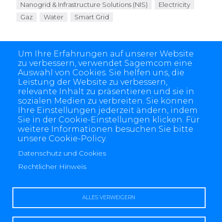
Nanogrid & Infrastructure Solutions (NIS)
Electricity
Gaz
Water
Smart Grid
Um Ihre Erfahrungen auf unserer Website
zu verbessern, verwendet Sagemcom eine
Auswahl von Cookies. Sie helfen uns, die
Leistung der Website zu verbessern,
relevante Inhalt zu präsentieren und sie in
sozialen Medien zu verbreiten. Sie können
Ihre Einstellungen jederzeit ändern, indem
Sie in der Cookie-Einstellungen klicken. Für
weitere Informationen besuchen Sie bitte
unsere Cookie-Policy.
4 allée des Messageries, 92270 Bois-Colombes, France
+(33) 1 57 61 10 00
Datenschutz und Cookies
Rechtlicher Hinweis
ALLES VERWEIGERN