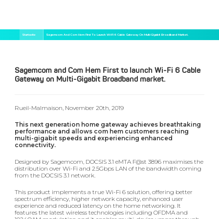
Direkt
Pfadnavigation
Startseite
Sagemcom And Com Hem First To Launch Wi-Fi 6 Cable Gateway On Multi-Gigabit Broadband Market.
zum
Inhalt
Sagemcom and Com Hem First to launch Wi-Fi 6 Cable
Gateway on Multi-Gigabit Broadband market.
Rueil-Malmaison, November 20th, 2019
This next generation home gateway achieves breathtaking
performance and allows com hem customers reaching
multi-gigabit speeds and experiencing enhanced
connectivity.
Designed by Sagemcom, DOCSIS 3.1 eMTA F@st 3896 maximises the
distribution over Wi-Fi and 2.5Gbps LAN of the bandwidth coming
from the DOCSIS 3.1 network.
This product implements a true Wi-Fi 6 solution, offering better
spectrum efficiency, higher network capacity, enhanced user
experience and reduced latency on the home networking. It
features the latest wireless technologies including OFDMA and