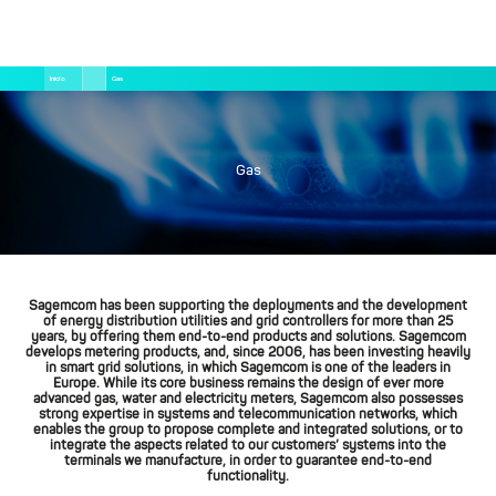
Pular
Trilha
Início
Gas
para
de
o
navegação
conteúdo
principal
Gas
Sagemcom has been supporting the deployments and the development
of energy distribution utilities and grid controllers for more than 25
years, by offering them end-to-end products and solutions. Sagemcom
develops metering products, and, since 2006, has been investing heavily
in smart grid solutions, in which Sagemcom is one of the leaders in
Europe. While its core business remains the design of ever more
advanced gas, water and electricity meters, Sagemcom also possesses
strong expertise in systems and telecommunication networks, which
enables the group to propose complete and integrated solutions, or to
integrate the aspects related to our customers’ systems into the
terminals we manufacture, in order to guarantee end-to-end
functionality.