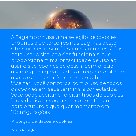
Multi-energy solution
A Sagemcom usa uma seleção de cookies
próprios e de terceiros nas páginas deste
site: Cookies essenciais, que são necessários
para usar o site; cookies funcionais, que
proporcionam maior facilidade de uso ao
usar o site; cookies de desempenho, que
usamos para gerar dados agregados sobre o
uso do site e estatísticas. Se escolher
"Aceitar", você concorda com o uso de todos
os cookies em seus terminais conectados.
Você pode aceitar e rejeitar tipos de cookies
individuais e revogar seu consentimento
para o futuro a qualquer momento em
"Configurações".
Proteção de dados e cookies
4 allée des Messageries, 92270 Bois-Colombes, France
+(33) 1 57 61 10 00
Notícia legal