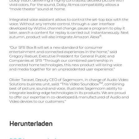
Dolby Vision, delivering a highly contrasted, detailed picture with
vivid colors. For the sound, Dolby Atmos compatibility allows a
“movie theater” sound at home.
Integrated voice assistant allows to control the set-top box with the
voice. Without any remote control, through a user interface
developed by Wiztivi, channel change, pause a program to play it
later, search a content for replay is carried out instantaneously. Next
®
autumn, product will also integrate Amazon Alexa
.
“Our SFR Box 8 will set a new standard for consumer
entertainment and connected experiences in the home,” said
Grégory Rabuel, Executive President for General Public and
Companies at SFR “Through our combined partnership in
connected home technologies, this new product will bring voice
and media together for an unprecedented user experience.”
Olivier Taravel, Deputy CEO of Sagemcom, in charge of Audio Video
TM
Solutions business unit, said: “This Video Soundbox
, combining
best of picture, sound and voice, illustrates Sagemcom ability to
integrate leading-edge technologies in its products. We are proud
to offer our expertise in co-developed & manufactured of Audio and
Video devices to our customers.”
Herunterladen