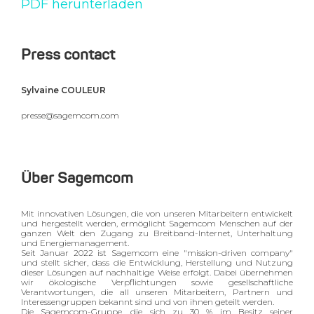
PDF herunterladen
Press contact
Sylvaine COULEUR
presse@sagemcom.com
Über Sagemcom
Mit innovativen Lösungen, die von unseren Mitarbeitern entwickelt
und hergestellt werden, ermöglicht Sagemcom Menschen auf der
ganzen Welt den Zugang zu Breitband-Internet, Unterhaltung
und Energiemanagement.
Seit Januar 2022 ist Sagemcom eine "mission-driven company"
und stellt sicher, dass die Entwicklung, Herstellung und Nutzung
dieser Lösungen auf nachhaltige Weise erfolgt. Dabei übernehmen
wir ökologische Verpflichtungen sowie gesellschaftliche
Verantwortungen, die all unseren Mitarbeitern, Partnern und
Interessengruppen bekannt sind und von ihnen geteilt werden.
Die Sagemcom-Gruppe, die sich zu 30 % im Besitz seiner