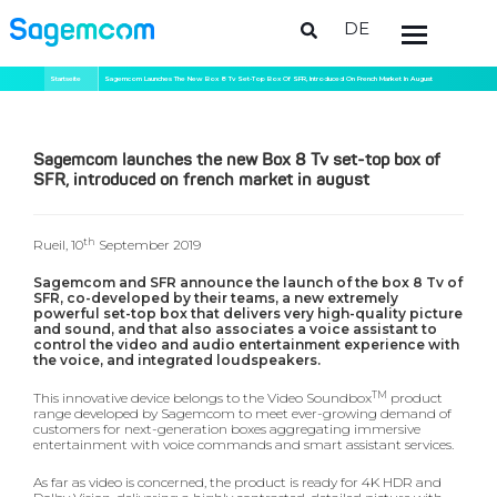
DE
Direkt
Pfadnavigation
Startseite
Sagemcom Launches The New Box 8 Tv Set-Top Box Of SFR, Introduced On French Market In August
zum
Inhalt
Sagemcom launches the new Box 8 Tv set-top box of
SFR, introduced on french market in august
th
Rueil, 10
September 2019
Sagemcom and SFR announce the launch of the box 8 Tv of
SFR, co-developed by their teams, a new extremely
powerful set-top box that delivers very high-quality picture
and sound, and that also associates a voice assistant to
control the video and audio entertainment experience with
the voice, and integrated loudspeakers.
TM
This innovative device belongs to the Video Soundbox
product
range developed by Sagemcom to meet ever-growing demand of
customers for next-generation boxes aggregating immersive
entertainment with voice commands and smart assistant services.
As far as video is concerned, the product is ready for 4K HDR and