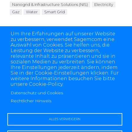
Nanogrid & Infrastructure Solutions (NIS)
Electricity
Gaz
Water
Smart Grid
Um Ihre Erfahrungen auf unserer Website
zu verbessern, verwendet Sagemcom eine
Auswahl von Cookies. Sie helfen uns, die
Leistung der Website zu verbessern,
relevante Inhalt zu präsentieren und sie in
sozialen Medien zu verbreiten. Sie können
Ihre Einstellungen jederzeit ändern, indem
Sie in der Cookie-Einstellungen klicken. Für
weitere Informationen besuchen Sie bitte
unsere Cookie-Policy.
4 allée des Messageries, 92270 Bois-Colombes, France
+(33) 1 57 61 10 00
Datenschutz und Cookies
Rechtlicher Hinweis
ALLES VERWEIGERN