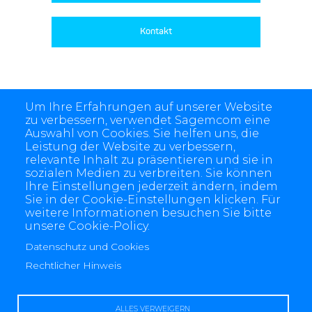
Kontakt
Um Ihre Erfahrungen auf unserer Website
zu verbessern, verwendet Sagemcom eine
Auswahl von Cookies. Sie helfen uns, die
Leistung der Website zu verbessern,
relevante Inhalt zu präsentieren und sie in
sozialen Medien zu verbreiten. Sie können
Ihre Einstellungen jederzeit ändern, indem
Sie in der Cookie-Einstellungen klicken. Für
weitere Informationen besuchen Sie bitte
unsere Cookie-Policy.
4 allée des Messageries, 92270 Bois-Colombes, France
+(33) 1 57 61 10 00
Datenschutz und Cookies
Rechtlicher Hinweis
ALLES VERWEIGERN