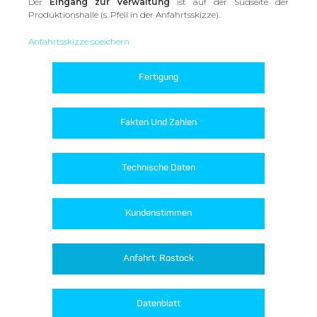
Der
Eingang zur Verwaltung
ist auf der Südseite der
Produktionshalle (s. Pfeil in der Anfahrtsskizze).
Anfahrtsskizze speichern
Fertigung
Fakten Und Zahlen
Technische Daten
Kundenstimmen
Anfahrt: Rostock
Datenblatt