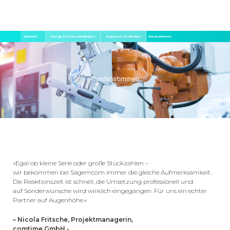
Direkt
Pfadnavigation
Startseite
Energie & Telekommunikation
Sagemcom Dr. Neuhaus
Kundenstimmen
zum
Inhalt
Kundenstimmen
»Egal ob kleine Serie oder große Stückzahlen –
wir bekommen bei Sagemcom immer die gleiche Aufmerksamkeit.
Die Reaktionszeit ist schnell, die Umsetzung professionell und
auf Sonderwünsche wird wirklich eingegangen. Für uns ein echter
Partner auf Augenhöhe.«
– Nicola Fritsche, Projektmanagerin,
comtime GmbH -