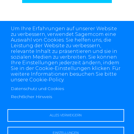
Um Ihre Erfahrungen auf unserer Website
zu verbessern, verwendet Sagemcom eine
Auswahl von Cookies. Sie helfen uns, die
Leistung der Website zu verbessern,
relevante Inhalt zu präsentieren und sie in
sozialen Medien zu verbreiten. Sie können
Ihre Einstellungen jederzeit ändern, indem
Sie in der Cookie-Einstellungen klicken. Für
weitere Informationen besuchen Sie bitte
unsere Cookie-Policy.
4 allée des Messageries, 92270 Bois-Colombes, France
+(33) 1 57 61 10 00
Datenschutz und Cookies
Rechtlicher Hinweis
ALLES VERWEIGERN
Rechtlicher Hinweis
Datenschutz und Cookies
Kontaktiere uns
EINSTELLUNGEN