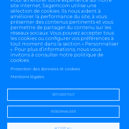
Pour améliorer votre expérience sur notre
site internet, Sagemcom utilise une
sélection de cookies. Ils nous aident à
améliorer la performance du site, à vous
présenter des contenus pertinents et vous
permettre de partager du contenu sur les
réseaux sociaux. Vous pouvez accepter tous
les cookies ou configurer vos préférences à
tout moment dans la section « Personnaliser
». Pour plus d’informations, nous vous
invitons à consulter notre politique de
cookies.
Protection des données et cookies
4 allée des Messageries, 92270 Bois-Colombes, France
Mentions légales
+(33) 1 57 61 10 00
REFUSER TOUT
PERSONNALISER
Legal notice
Data protection and cookies
Contact us
Sitemap
Accessibility
Sagemcom Dr. Neuhaus Imprint
Sagemcom Fröschl Imprint
Copyright© 2008-2026 Sagemcom All Rights Reserved.
Reset cookies
ACCEPT ALL