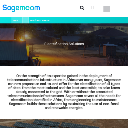
IT
Salta
Briciole
Home
Electrification Solutions
al
di
contenuto
pane
principale
Electrification Solutions
On the strength of its expertise gained in the deployment of
telecommunications infrastructure in Africa over many years, Sagemcom
can now propose an end-to-end offer for the electrification of all types
of sites: from the most isolated and the least accessible, to solar farms
already connected to the grid. With or without the associated
telecommunications infrastructures, Sagemcom covers all the needs for
electrification identified in Africa, from engineering to maintenance.
Sagemcom builds these solutions by maximizing the use of non-fossil
and renewable energies.