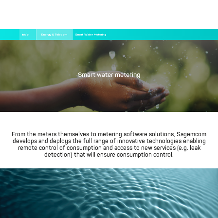
Pular
Trilha
Início
Energy & Telecom
Smart Water Metering
para
de
o
navegação
conteúdo
principal
Smart water metering
From the meters themselves to metering software solutions, Sagemcom
develops and deploys the full range of innovative technologies enabling
remote control of consumption and access to new services (e.g. leak
detection) that will ensure consumption control.