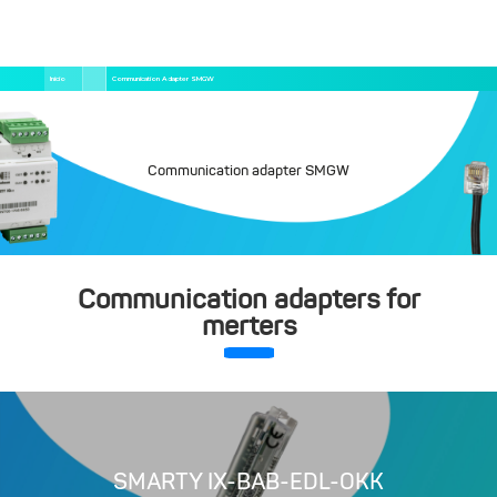
Pular
Trilha
Início
Communication Adapter SMGW
para
de
o
navegação
conteúdo
principal
Communication adapter SMGW
Communication adapters for
merters
SMARTY IX-BAB-EDL-OKK