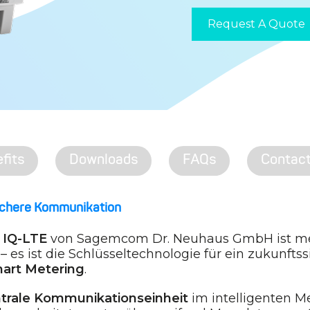
Request A Quote
fits
Downloads
FAQs
Contac
sichere Kommunikation
IQ-LTE
von Sagemcom Dr. Neuhaus GmbH ist meh
s ist die Schlüsseltechnologie für ein zukunftss
art Metering
.
trale Kommunikationseinheit
im intelligenten 