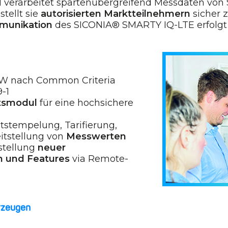
 verarbeitet spartenübergreifend Messdaten von 
tellt sie
autorisierten Marktteilnehmern
sicher 
munikation
des SICONIA® SMARTY IQ-LTE erfolgt 
 nach Common Criteria
-1
itsmodul
für eine hochsichere
n
itstempelung, Tarifierung,
itstellung von
Messwerten
tstellung
neuer
n und Features
via Remote-
erzeugen