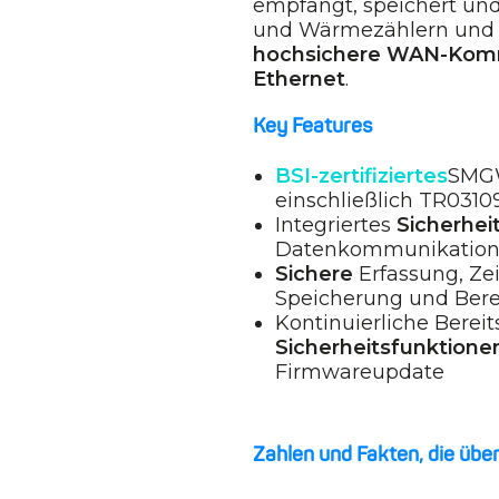
empfängt, speichert und
und Wärmezählern und s
hochsichere WAN-Kom
Ethernet
.
Key Features
BSI-zertifiziertes
SMGW
einschließlich TR03109
Integriertes
Sicherhe
Datenkommunikatio
Sichere
Erfassung, Ze
Speicherung und Bere
Kontinuierliche Berei
Sicherheitsfunktione
Firmwareupdate
Zahlen und Fakten, die üb