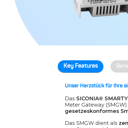
Key Features
Bene
Unser Herzstück für Ihre 
Das
SICONIA® SMARTY 
Meter Gateway (SMGW) – e
gesetzeskonformes Sm
Das SMGW dient als
zen