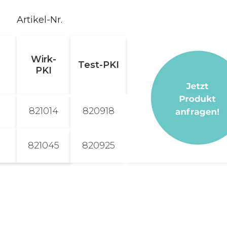
Artikel-Nr.
Wirk-
Test-PKI
PKI
821014
820918
821045
820925