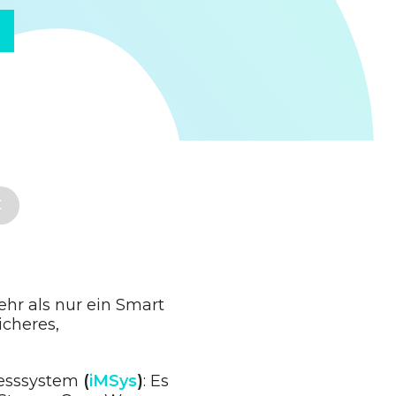
t
r als nur ein Smart
icheres,
Messsystem
(
iMSys
)
: Es